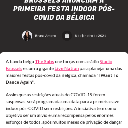
BRUSSELS ANUNCIAM A
PRIMEIRA FESTA INDOOR PÓS-
COVID DA BÉLGICA
Bruna Antero
8 de janeiro de 2021
A banda belga
The Subs
une forças com a rádio
Studio
Brussels
e com a gigante
Live Nation
para planejar uma das
maiores festas pós-covid da Bélgica, chamada
"I Want To
Dance Again"
.
Assim que as restrições atuais do COVID-19 forem
suspensas, será programada uma data para a primeira rave
indoor pós-COVID sem restrições. A iniciativa tem como
objetivo ser um alívio e uma recompensa pelos enormes
esforços de todos, após muitos meses de privação de dançar