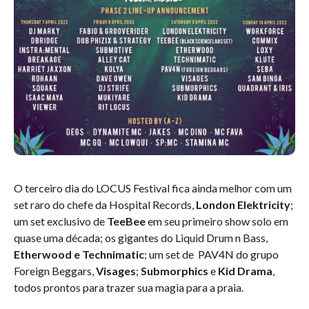
O terceiro dia do LOCUS Festival fica ainda melhor com um
set raro do chefe da Hospital Records,
London Elektricity
;
um set exclusivo de
TeeBee
em seu primeiro show solo em
quase uma década; os gigantes do Liquid Drum n Bass,
Etherwood e Technimatic
; um set de PAV4N do grupo
Foreign Beggars,
Visages
;
Submorphics
e
Kid Drama
,
todos prontos para trazer sua magia para a praia.