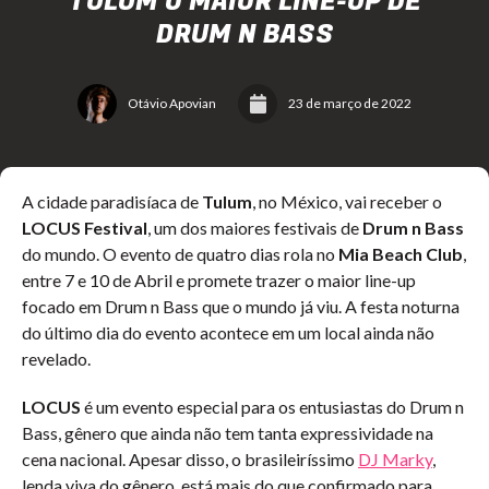
TULUM O MAIOR LINE-UP DE
DRUM N BASS
Otávio Apovian
23 de março de 2022
A cidade paradisíaca de
Tulum
, no México, vai receber o
LOCUS Festival
, um dos maiores festivais de
Drum n Bass
do mundo. O evento de quatro dias rola no
Mia Beach Club
,
entre 7 e 10 de Abril e promete trazer o maior line-up
focado em Drum n Bass que o mundo já viu. A festa noturna
do último dia do evento acontece em um local ainda não
revelado.
LOCUS
é um evento especial para os entusiastas do Drum n
Bass, gênero que ainda não tem tanta expressividade na
cena nacional. Apesar disso, o brasileiríssimo
DJ Marky
,
lenda viva do gênero, está mais do que confirmado para