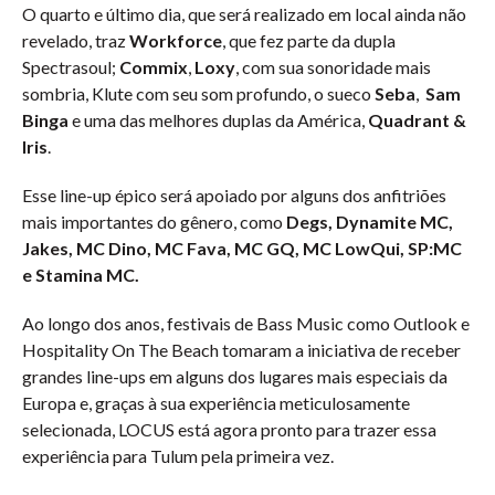
O quarto e último dia, que será realizado em local ainda não
revelado, traz
Workforce
, que fez parte da dupla
Spectrasoul;
Commix
,
Loxy
, com sua sonoridade mais
sombria, Klute com seu som profundo, o sueco
Seba
,
Sam
Binga
e uma das melhores duplas da América,
Quadrant &
Iris
.
Esse line-up épico será apoiado por alguns dos anfitriões
mais importantes do gênero, como
Degs, Dynamite MC,
Jakes, MC Dino, MC Fava, MC GQ, MC LowQui, SP:MC
e Stamina MC.
Ao longo dos anos, festivais de Bass Music como Outlook e
Hospitality On The Beach tomaram a iniciativa de receber
grandes line-ups em alguns dos lugares mais especiais da
Europa e, graças à sua experiência meticulosamente
selecionada, LOCUS está agora pronto para trazer essa
experiência para Tulum pela primeira vez.