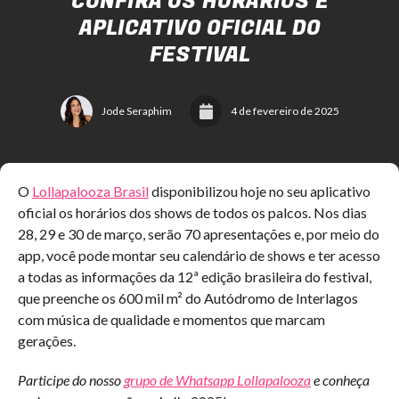
CONFIRA OS HORÁRIOS E
APLICATIVO OFICIAL DO
FESTIVAL
Jode Seraphim
4 de fevereiro de 2025
O
Lollapalooza Brasil
disponibilizou hoje no seu aplicativo
oficial os horários dos shows de todos os palcos. Nos dias
28, 29 e 30 de março, serão 70 apresentações e, por meio do
app, você pode montar seu calendário de shows e ter acesso
a todas as informações da 12ª edição brasileira do festival,
que preenche os 600 mil m² do Autódromo de Interlagos
com música de qualidade e momentos que marcam
gerações.
Participe do nosso
grupo de Whatsapp Lollapalooza
e conheça