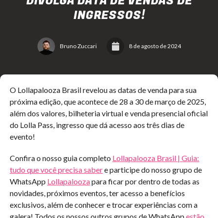
DIVULGA DATA DE VENDAS DE
INGRESSOS!
Bruno Zuccari
8 de agosto de 2024
O Lollapalooza Brasil revelou as datas de venda para sua
próxima edição, que acontece de 28 a 30 de março de 2025,
além dos valores, bilheteria virtual e venda presencial oficial
do Lolla Pass, ingresso que dá acesso aos três dias de
evento!
Confira o nosso guia completo
Lollapalooza Brasil | Guia:
tudo que você precisa saber
e participe do nosso grupo de
WhatsApp
Lollapalooza
para ficar por dentro de todas as
novidades, próximos eventos, ter acesso a benefícios
exclusivos, além de conhecer e trocar experiências com a
galera! Todos os nossos outros grupos de WhatsApp
estão