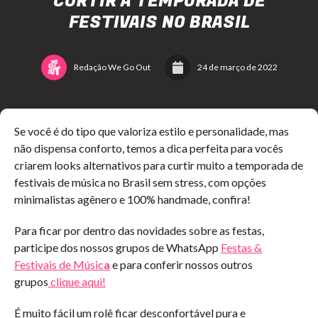
CURTIR A TEMPORADA DE
FESTIVAIS NO BRASIL
Redação We Go Out
24 de março de 2022
Se você é do tipo que valoriza estilo e personalidade, mas
não dispensa conforto, temos a dica perfeita para vocês
criarem looks alternativos para curtir muito a temporada de
festivais de música no Brasil sem stress, com opções
minimalistas agênero e 100% handmade, confira!
Para ficar por dentro das novidades sobre as festas,
participe dos nossos grupos de WhatsApp
Festas &
Festivais de Músic
a
e para conferir nossos outros
grupos
clique aqui!
É muito fácil um rolê ficar desconfortável pura e