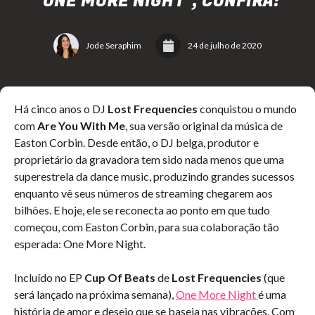
"ONE MORE NIGHT", CONFIRA:
Jode Seraphim
24 de julho de 2020
Há cinco anos o DJ
Lost Frequencies
conquistou o mundo
com
Are You With Me
, sua versão original da música de
Easton Corbin. Desde então, o DJ belga, produtor e
proprietário da gravadora tem sido nada menos que uma
superestrela da dance music, produzindo grandes sucessos
enquanto vê seus números de streaming chegarem aos
bilhões. E hoje, ele se reconecta ao ponto em que tudo
começou, com Easton Corbin, para sua colaboração tão
esperada: One More Night.
Incluído no EP
Cup Of Beats
de
Lost Frequencies
(que
será lançado na próxima semana),
One More Night
é uma
história de amor e desejo que se baseia nas vibrações. Com