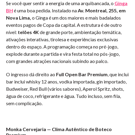
Se você quer sentir a energia de uma arquibancada, o
Ginga
BH
é uma boa pedida. Instalado na
Av. Montreal, 255, em
Nova Lima,
o Ginga é um dos maiores e mais badalados
eventos pagos de Copa da capital. A estrutura é de outro
nível:
telões 4K
de grande porte, ambientação temática,
ativações interativas, tirolesa e experiências exclusivas
dentro do espaço. A programação começa no pré-jogo,
explode durante a partida e vira festa total no pós-jogo,
com grandes atrações nacionais subindo ao palco.
O ingresso dá direito ao
Full Open Bar Premium
, que inclui
bar inclui whisky 12 anos, vodka importada, gin importado,
Budweiser, Red Bull (vários sabores), Aperol Spritz, shots,
água de coco, refrigerante e água. Tudo incluso, sem fila,
sem complicação.
Monka Cervejaria — Clima Autêntico de Boteco
Premium