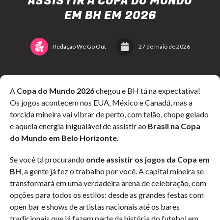
ASSISTIR À COPA DO MUNDO
EM BH EM 2026
Redação We Go Out
27 de maio de 2026
A
Copa do Mundo 2026
chegou e BH tá na expectativa!
Os jogos acontecem nos EUA, México e Canadá, mas a
torcida mineira vai vibrar de perto, com telão, chope gelado
e aquela energia inigualável de assistir ao
Brasil na Copa
do Mundo em Belo Horizonte
.
Se você tá procurando
onde assistir os jogos da Copa em
BH
, a gente já fez o trabalho por você. A capital mineira se
transformará em uma verdadeira arena de celebração, com
opções para todos os estilos: desde as grandes festas com
open bar e shows de artistas nacionais até os bares
tradicionais que já fazem parte da história do futebol em