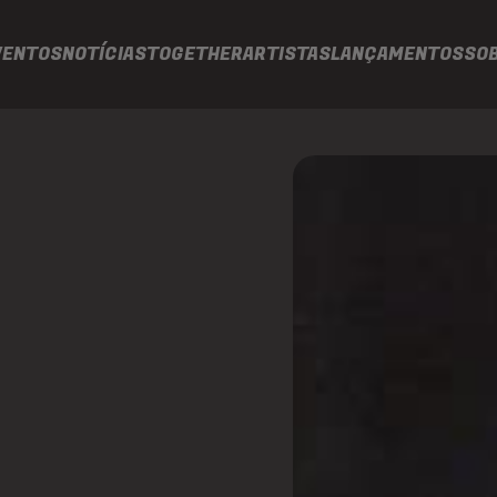
VENTOS
NOTÍCIAS
TOGETHER
ARTISTAS
LANÇAMENTOS
SO