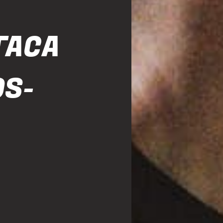
TACA
OS-