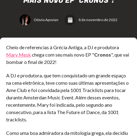
MAIS NOVO EP "CRONOS"!
Otávio Apovian
8 de novembro de 2022
Cheio de referencias à Grécia Antiga, a DJ e produtora
Mary Mesk
chega com seu mais novo EP "
Cronos
", que vai
bombar o final de 2022!
A DJ e produtora, que tem conquistado um grande espaço
na cena eletrônica, teve como suas últimas apresentações o
Ame Club e foi convidada pela 1001 Tracklists para tocar
durante Amsterdan Music Event. Além desses eventos,
recentemente, Mary foi indicada, pelo segundo ano
consecutivo, para a lista The Future of Dance, da 1001
tracklists.
Como uma boa admiradora da mitologia grega, ela decidiu