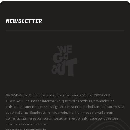
NEWSLETTER
©2024 We Go Out, todos os direitos reservados. Versao 20250603.
O We Go Out e um site informativo, que publica
noticias
, novidades de
artistas
,
lancamentos
e faz divulgacao de
eventos
periodicamente atraves da
sua plataforma. Sendo assim, nao produz nenhum tipo de evento nem
comercializa ingressos, portanto nao tem responsabilidade por questoes
relacionadas aos mesmos.
contato@wegoout.com.br