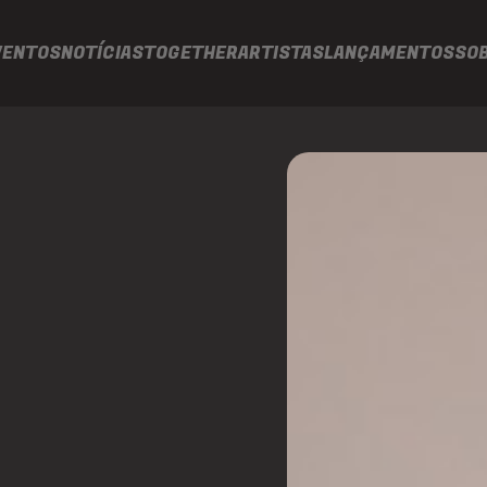
VENTOS
NOTÍCIAS
TOGETHER
ARTISTAS
LANÇAMENTOS
SO