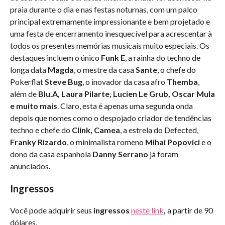
praia durante o dia e nas festas noturnas, com um palco
principal extremamente impressionante e bem projetado e
uma festa de encerramento inesquecível para acrescentar à
todos os presentes memórias musicais muito especiais. Os
destaques incluem o único
Funk E
, a rainha do techno de
longa data
Magda
, o mestre da casa
Sante
, o chefe do
Pokerflat
Steve Bug
, o inovador da casa afro
Themba
,
além de
Blu.A, Laura Pilarte, Lucien Le Grub, Oscar Mula
e muito mais
. Claro, esta é apenas uma segunda onda
depois que nomes como o despojado criador de tendências
techno e chefe do
Clink, Camea
, a estrela do Defected,
Franky Rizardo
, o minimalista romeno
Mihai Popovici
e o
dono da casa espanhola
Danny Serrano
já foram
anunciados.
Ingressos
Você pode adquirir seus
ingressos
neste link
,
a partir de 90
dólares.