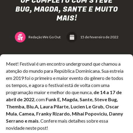
UP COMPLETO COM STEVE
BUG, MAGDA, SANTE E MUITO
MAIS!
Redação We Go Out
15 de fevereiro de 2022
Meet! Festival é um encontro underground que chamou a
atenção do mundo para República Dominicana. Sua estreia
em 2019 foi o primeiro e maior evento do gênero de todos
os tempos, e agora o festival está de volta com uma
programação maior e melhor do que nunca,
de 14 a 17 de
abril de 2022
, com
Funk E, Magda, Sante, Steve Bug,
Themba, Blu.A, Laura Pilarte, Lucien Le Grub, Oscar
Mula
,
Camea, Franky Rizardo, Mihai Popoviciu, Danny
Serrano e mais
. Confere mais detalhes sobre essa
novidade neste post!