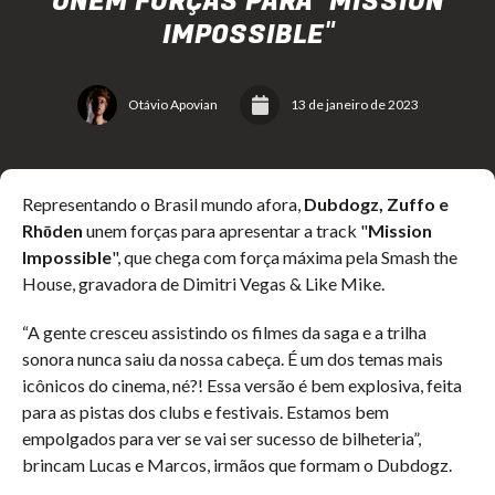
UNEM FORÇAS PARA "MISSION
IMPOSSIBLE"
Otávio Apovian
13 de janeiro de 2023
Representando o Brasil mundo afora,
Dubdogz, Zuffo e
Rhōden
unem forças para apresentar a track "
Mission
Impossible
", que chega com força máxima pela Smash the
House, gravadora de Dimitri Vegas & Like Mike.
“A gente cresceu assistindo os filmes da saga e a trilha
sonora nunca saiu da nossa cabeça. É um dos temas mais
icônicos do cinema, né?! Essa versão é bem explosiva, feita
para as pistas dos clubs e festivais. Estamos bem
empolgados para ver se vai ser sucesso de bilheteria”,
brincam Lucas e Marcos, irmãos que formam o Dubdogz.