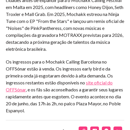
cidades antes de expandir para o Mochakk Calling Festival
em Malta em 2025, com headliners como Honey Dijon, Seth
Troxler e Mall Grab. Em 2025, Mochakk estreou na Ninja
Tune com o EP "From the Stars" e lançou um remix oficial de
"Noises" de PinkPantheress, com novas músicas e
compilações da gravadora MOTRAXX previstas para 2026,
destacando a próxima geração de talentos da música
eletrônica brasileira.
Os ingressos para o Mochakk Calling Barcelona no
OFFSónar estão à venda. Os ingressos early bird e da
primeira onda já esgotaram devido à alta demanda. Os
ingressos restantes estão disponíveis no
site oficial do
OFFSónar
, e os fãs são aconselhados a garantir seus lugares
rapidamente antes que esgotem. O evento acontece no dia
20 de junho, das 17h às 2h, no palco Plaza Mayor, no Poble
Espanyol.