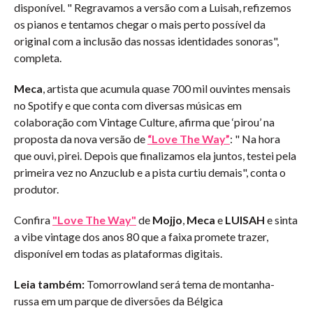
disponível. " Regravamos a versão com a Luisah, refizemos
os pianos e tentamos chegar o mais perto possível da
original com a inclusão das nossas identidades sonoras",
completa.
Meca
, artista que acumula quase 700 mil ouvintes mensais
no Spotify e que conta com diversas músicas em
colaboração com Vintage Culture, afirma que ‘pirou’ na
proposta da nova versão de
“Love The Way”
: " Na hora
que ouvi, pirei. Depois que finalizamos ela juntos, testei pela
primeira vez no Anzuclub e a pista curtiu demais", conta o
produtor.
Confira
"Love The Way"
de
Mojjo
,
Meca
e
LUISAH
e sinta
a vibe vintage dos anos 80 que a faixa promete trazer,
disponível em todas as plataformas digitais.
Leia também:
Tomorrowland será tema de montanha-
russa em um parque de diversões da Bélgica