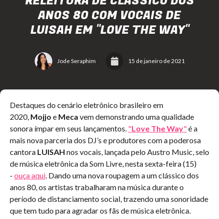
RELEITURA DE CLÁSSICO DOS
ANOS 80 COM VOCAIS DE
LUISAH EM "LOVE THE WAY"
Jode Seraphim
15 de janeiro de 2021
Destaques do cenário eletrônico brasileiro em
2020,
Mojjo
e
Meca
vem demonstrando uma qualidade
sonora ímpar em seus lançamentos.
"
Love The Way
"
é a
mais nova parceria dos DJ’s e produtores com a poderosa
cantora
LUISAH
nos vocais, lançada pelo Austro Music, selo
de música eletrônica da Som Livre, nesta sexta-feira (15)
-
ouça aqui
. Dando uma nova roupagem a um clássico dos
anos 80, os artistas trabalharam na música durante o
período de distanciamento social, trazendo uma sonoridade
que tem tudo para agradar os fãs de música eletrônica.