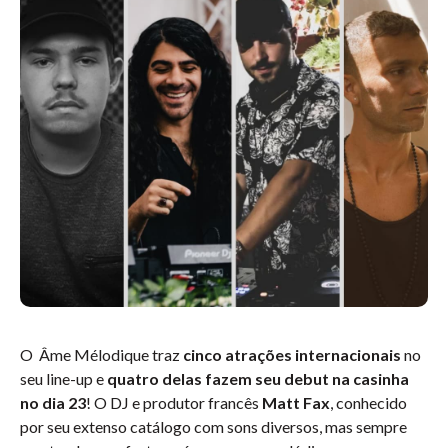
O Âme Mélodique traz
cinco atrações internacionais
no
seu line-up e
quatro delas fazem seu debut na casinha
no dia 23
! O DJ e produtor francês
Matt Fax
, conhecido
por seu extenso catálogo com sons diversos, mas sempre