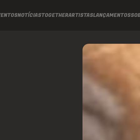
VENTOS
NOTÍCIAS
TOGETHER
ARTISTAS
LANÇAMENTOS
SO