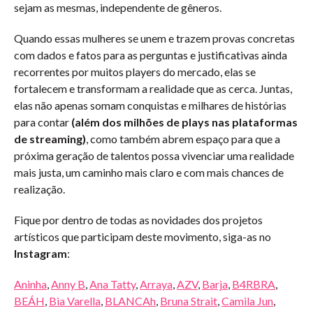
sejam as mesmas, independente de gêneros.
Quando essas mulheres se unem e trazem provas concretas
com dados e fatos para as perguntas e justificativas ainda
recorrentes por muitos players do mercado, elas se
fortalecem e transformam a realidade que as cerca. Juntas,
elas não apenas somam conquistas e milhares de histórias
para contar
(além dos milhões de plays nas plataformas
de streaming)
, como também abrem espaço para que a
próxima geração de talentos possa vivenciar uma realidade
mais justa, um caminho mais claro e com mais chances de
realização.
Fique por dentro de todas as novidades dos projetos
artísticos que participam deste movimento, siga-as no
Instagram
:
Aninha
,
Anny B
,
Ana Tatty
,
Arraya
,
AZV
,
Barja
,
B4RBRA
,
BEÁH
,
Bia Varella
,
BLANCAh
,
Bruna Strait
,
Camila Jun
,