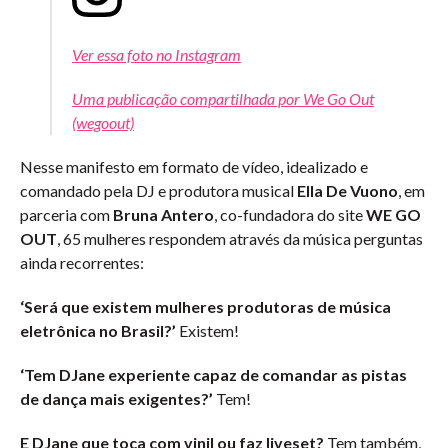
Ver essa foto no Instagram
Uma publicação compartilhada por We Go Out
(wegoout)
Nesse manifesto em formato de vídeo, idealizado e
comandado pela DJ e produtora musical
Ella De Vuono
, em
parceria com
Bruna Antero
, co-fundadora do site
WE GO
OUT
, 65 mulheres respondem através da música perguntas
ainda recorrentes:
‘Será que existem mulheres produtoras de música
eletrônica no Brasil?’
Existem!
‘Tem DJane experiente capaz de comandar as pistas
de dança mais exigentes?’
Tem!
E DJane que toca com vinil ou faz liveset?
Tem também,