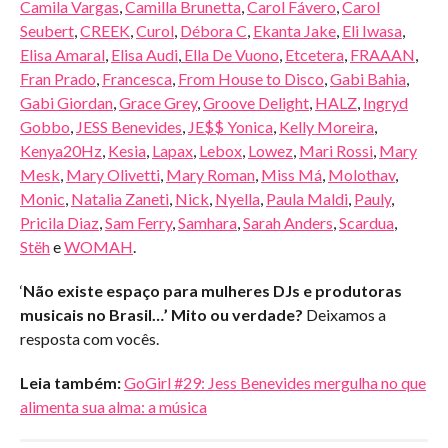
Camila Vargas
,
Camilla Brunetta
,
Carol Fávero
,
Carol
Seubert
,
CREEK
,
Curol
,
Débora C
,
Ekanta Jake
,
Eli Iwasa
,
Elisa Amaral
,
Elisa Audi
,
Ella De Vuono
,
Etcetera
,
FRAAAN
,
Fran Prado
,
Francesca
,
From House to Disco
,
Gabi Bahia
,
Gabi Giordan
,
Grace Grey
,
Groove Delight
,
HALZ
,
Ingryd
Gobbo
,
JESS Benevides
,
JE$$ Yonica
,
Kelly Moreira
,
Kenya20Hz
,
Kesia
,
Lapax
,
Lebox
,
Lowez
,
Mari Rossi
,
Mary
Mesk
,
Mary Olivetti
,
Mary Roman
,
Miss Má
,
Molothav
,
Monic
,
Natalia Zaneti
,
Nick
,
Nyella
,
Paula Maldi
,
Pauly
,
Pricila Diaz
,
Sam Ferry
,
Samhara
,
Sarah Anders
,
Scardua
,
Stëh
e
WOMAH
.
‘
Não existe espaço para mulheres DJs e produtoras
musicais no Brasil…’ Mito ou verdade?
Deixamos a
resposta com vocês.
Leia também:
GoGirl #29: Jess Benevides mergulha no que
alimenta sua alma: a música