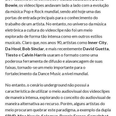
Bowie
, os videoclipes andavam lado a lado com a evolução
da música Pop e Rock mundial, sendo até hoje uma das
portas de entrada principais para o conhecimento do
trabalho de um artista. No entanto, no universo da música
eletrônica a cultura do videoclipe não foi um meio
explorado de forma tão intensa como em outros estilos
musicais. Claro que, nos anos 90, artistas como
Inner City
,
Da Hool
,
Bob Sinclar
, e mais recentemente
David Guetta
,
Tiesto
e
Calvin Harris
usaram o formato como uma
poderosa ferramenta de difusão e alavancagem de suas
faixas, tornado-se um meio importante para o
fortalecimento da Dance Music a nível mundial.
No entanto, o cenário underground não possui a
característica de utilizar o meio audiovisual dos videoclipes
de maneira intensa, explorando o conceito do audiovisual de
maneira alternativa ao recurso. Porém, alguns artistas do
meio procuram quebrar este paradigma, a exemplo da dupla
SRVD
,
Nina Kraviz
,
Solomun
,
Dennis Ferrer
,
Camelphat