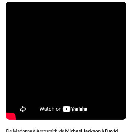
De Madonna à Aerosmith, de
Michael Jackson
à
David