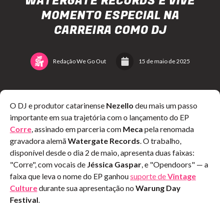
WATERGATE RECORDS E VIVE
MOMENTO ESPECIAL NA
CARREIRA COMO DJ
Redação We Go Out
15 de maio de 2025
O DJ e produtor catarinense
Nezello
deu mais um passo
importante em sua trajetória com o lançamento do EP
Corre
, assinado em parceria com
Meca
pela renomada
gravadora alemã
Watergate Records
. O trabalho,
disponível desde o dia 2 de maio, apresenta duas faixas:
"Corre", com vocais de
Jéssica Gaspar
, e "Opendoors" — a
faixa que leva o nome do EP ganhou
suporte de
Vintage
Culture
durante sua apresentação no
Warung Day
Festival
.