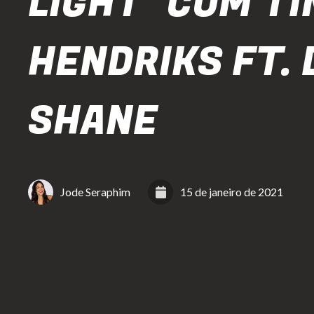
LIGHT" COM T
HENDRIKS FT. 
SHANE
Jode Seraphim
15 de janeiro de 2021