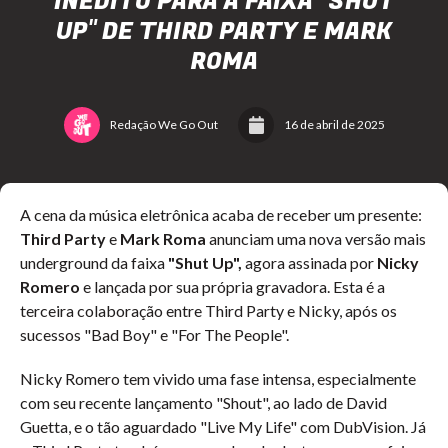
INÉDITO PARA A FAIXA "SHUT
UP" DE THIRD PARTY E MARK
ROMA
Redação We Go Out
16 de abril de 2025
A cena da música eletrônica acaba de receber um presente:
Third Party
e
Mark Roma
anunciam uma nova versão mais
underground da faixa
"Shut Up",
agora assinada por
Nicky
Romero
e lançada por sua própria gravadora. Esta é a
terceira colaboração entre Third Party e Nicky, após os
sucessos "Bad Boy" e "For The People".
Nicky Romero tem vivido uma fase intensa, especialmente
com seu recente lançamento "Shout", ao lado de David
Guetta, e o tão aguardado "Live My Life" com DubVision. Já