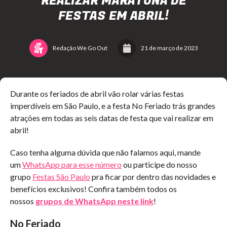
REALIZAR MARATONA DE
FESTAS EM ABRIL!
Redação We Go Out
21 de março de 2023
Durante os feriados de abril vão rolar várias festas
imperdíveis em São Paulo, e a festa No Feriado trás grandes
atrações em todas as seis datas de festa que vai realizar em
abril!
Caso tenha alguma dúvida que não falamos aqui, mande
um
WhatsApp para esse número
ou participe do nosso
grupo
Festas São Paulo
pra ficar por dentro das novidades e
benefícios exclusivos!
Confira também todos os
nossos
grupos de WhatsApp neste link
!
No Feriado