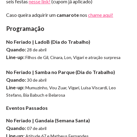
seis festas
nesse link!
(cupom já aplicado)
Caso queira adquirir um
camarote
nos
chame aqui!
Programação
No Feriado | LadoB (Dia do Trabalho)
Quando:
28 de abril
Line-up:
Filhos de Gil, Cinara, Lon, Vigari e atração surpresa
No Feriado | Samba no Parque
(Dia do Trabalho)
Quando:
30 de abril
Line-up:
Mumuzinho, Vou Zuar, Vigari, Luisa Viscardi, Leo
Stefano, Bia Babuch e Belarosa
Eventos Passados
No Feriado | Gandaia
(Semana Santa)
Quando:
07 de abril
Line-up:
Atitude 67 e Matheus Fernandes