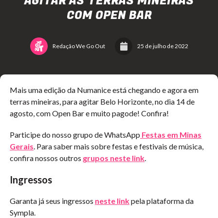
AGITAR AS TERRAS MINEIRAS
COM OPEN BAR
Redação We Go Out
25 de julho de 2022
Mais uma edição da Numanice está chegando e agora em
terras mineiras, para agitar Belo Horizonte, no dia 14 de
agosto, com Open Bar e muito pagode! Confira!
Participe do nosso grupo de WhatsApp
Festas em Minas
Gerais
. Para saber mais sobre festas e festivais de música,
confira nossos outros
grupos neste link
.
Ingressos
Garanta já seus ingressos
neste link
pela plataforma da
Sympla.