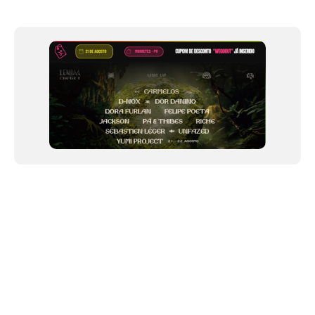
Item
1
of
12
NEWSLETTER