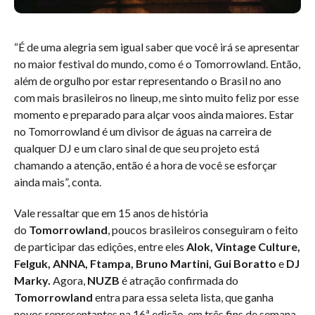
“É de uma alegria sem igual saber que você irá se apresentar
no maior festival do mundo, como é o Tomorrowland. Então,
além de orgulho por estar representando o Brasil no ano
com mais brasileiros no lineup, me sinto muito feliz por esse
momento e preparado para alçar voos ainda maiores. Estar
no Tomorrowland é um divisor de águas na carreira de
qualquer DJ e um claro sinal de que seu projeto está
chamando a atenção, então é a hora de você se esforçar
ainda mais”, conta.
Vale ressaltar que em 15 anos de história
do
Tomorrowland
, poucos brasileiros conseguiram o feito
de participar das edições, entre eles
Alok, Vintage Culture,
Felguk, ANNA, Ftampa, Bruno Martini, Gui Boratto
e
DJ
Marky.
Agora,
NUZB
é atração confirmada do
Tomorrowland
entra para essa seleta lista, que ganha
novos representantes na 16ª edição, em três fins de semana