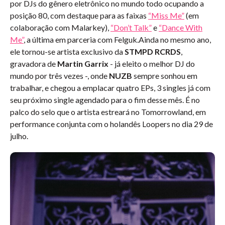
por DJs do gênero eletrônico no mundo todo ocupando a
posição 80, com destaque para as faixas
“Miss Me”
(em
colaboração com Malarkey),
“Don’t Talk”
e
“Dance With
Me”
, a última em parceria com Felguk.Ainda no mesmo ano,
ele tornou-se artista exclusivo da
STMPD RCRDS
,
gravadora de
Martin Garrix
- já eleito o melhor DJ do
mundo por três vezes -, onde
NUZB
sempre sonhou em
trabalhar, e chegou a emplacar quatro EPs, 3 singles já com
seu próximo single agendado para o fim desse mês. É no
palco do selo que o artista estreará no Tomorrowland, em
performance conjunta com o holandês Loopers no dia 29 de
julho.