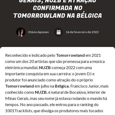
GERAIS, NUZB É ATRAÇÃO
CONFIRMADA NO
TOMORROWLAND NA BÉLGICA
Otávio Apovian
16 de fevereiro de 2022
Reconhecido e indicado pelo
Tomorrowland
em 2021
como um dos 20 artistas que são promessa para a música
eletrônica mundial,
NUZB
começa 2022 com uma
importante conquista em sua carreira: o jovem DJ e
produtor foi anunciado como atração do o próprio
Tomorrowland
em julho na
Bélgica
. Francisco Junior, mais
conhecido como
NUZB
, é natural de Bocaiúva, interior de
Minas Gerais, mas seu nome já estava rodando o mundo há
tempos. No ano passado, ele entrou para o ranking do
1001Tracklists, que divulga os produtores mais tocados