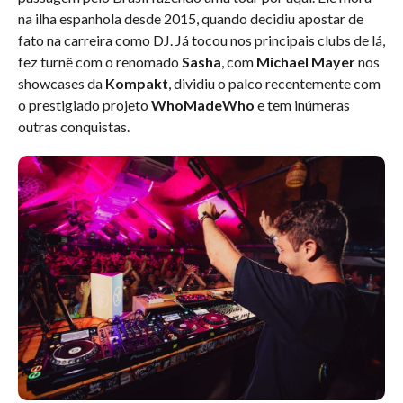
na ilha espanhola desde 2015, quando decidiu apostar de
fato na carreira como DJ. Já tocou nos principais clubs de lá,
fez turnê com o renomado
Sasha
, com
Michael Mayer
nos
showcases da
Kompakt
, dividiu o palco recentemente com
o prestigiado projeto
WhoMadeWho
e tem inúmeras
outras conquistas.