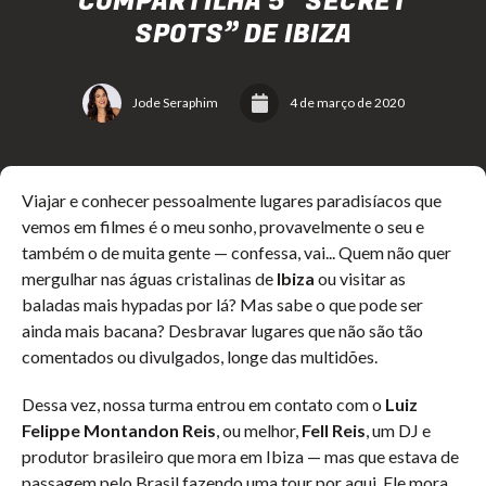
COMPARTILHA 5 “SECRET
SPOTS” DE IBIZA
Jode Seraphim
4 de março de 2020
Viajar e conhecer pessoalmente lugares paradisíacos que
vemos em filmes é o meu sonho, provavelmente o seu e
também o de muita gente — confessa, vai... Quem não quer
mergulhar nas águas cristalinas de
Ibiza
ou visitar as
baladas mais hypadas por lá? Mas sabe o que pode ser
ainda mais bacana? Desbravar lugares que não são tão
comentados ou divulgados, longe das multidões.
Dessa vez, nossa turma entrou em contato com o
Luiz
Felippe Montandon Reis
, ou melhor,
Fell Reis
, um DJ e
produtor brasileiro que mora em Ibiza — mas que estava de
passagem pelo Brasil fazendo uma tour por aqui. Ele mora