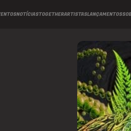
VENTOS
NOTÍCIAS
TOGETHER
ARTISTAS
LANÇAMENTOS
SO