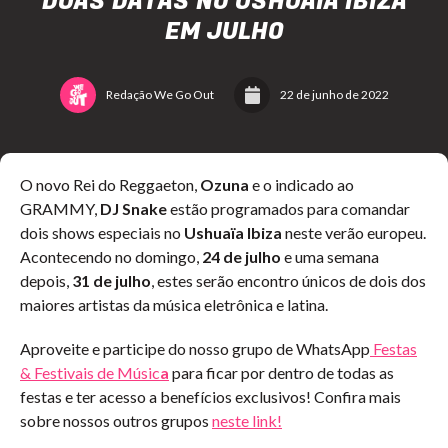
DUAS DATAS NO USHUAÏA IBIZA
EM JULHO
Redação We Go Out
22 de junho de 2022
O novo Rei do Reggaeton,
Ozuna
e o indicado ao
GRAMMY,
DJ Snake
estão programados para comandar
dois shows especiais no
Ushuaïa Ibiza
neste verão europeu.
Acontecendo no domingo,
24 de julho
e uma semana
depois,
31 de julho
, estes serão encontro únicos de dois dos
maiores artistas da música eletrônica e latina.
Aproveite e participe do nosso grupo de WhatsApp
Festas
& Festivais de Músic
a
para ficar por dentro de todas as
festas e ter acesso a benefícios exclusivos! Confira mais
sobre nossos outros grupos
neste link!