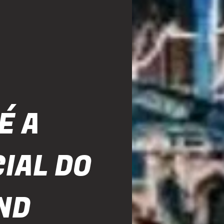
É A
IAL DO
ND