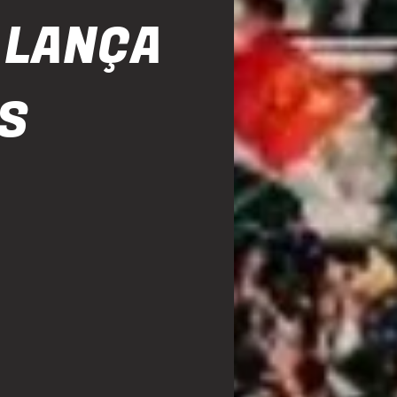
 LANÇA
S