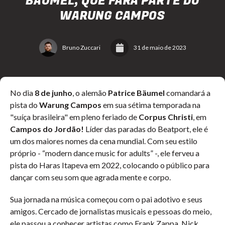
BÄUMEL, QUE FARÁ PARTE DO
WARUNG CAMPOS
Bruno Zuccari
31 de maio de 2023
No dia
8 de junho
, o alemão
Patrice Bäumel
comandará a
pista do
Warung Campos
em sua sétima temporada na
"suíça brasileira" em pleno feriado de
Corpus Christi
, em
Campos do Jordão!
Líder das paradas do Beatport, ele é
um dos maiores nomes da cena mundial. Com seu estilo
próprio - “modern dance music for adults” -, ele ferveu a
pista do Haras Itapeva em 2022, colocando o público para
dançar com seu som que agrada mente e corpo.
Sua jornada na música começou com o pai adotivo e seus
amigos. Cercado de jornalistas musicais e pessoas do meio,
ele passou a conhecer artistas como Frank Zappa, Nick