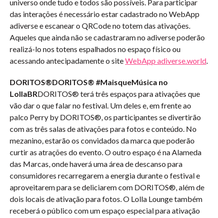
universo onde tudo e todos são possíveis. Para participar
das interações é necessário estar cadastrado no WebApp
adiverse e escanear o QRCode no totem das ativações.
Aqueles que ainda não se cadastraram no adiverse poderão
realizá-lo nos totens espalhados no espaço físico ou
acessando antecipadamente o site
WebApp adiverse.world
.
DORITOS®️DORITOS®️ #MaisqueMúsica no
LollaBR
DORITOS®️ terá três espaços para ativações que
vão dar o que falar no festival. Um deles e, em frente ao
palco Perry by DORITOS®️, os participantes se divertirão
com as três salas de ativações para fotos e conteúdo. No
mezanino, estarão os convidados da marca que poderão
curtir as atrações do evento. O outro espaço é na Alameda
das Marcas, onde haverá uma área de descanso para
consumidores recarregarem a energia durante o festival e
aproveitarem para se deliciarem com DORITOS®️, além de
dois locais de ativação para fotos. O Lolla Lounge também
receberá o público com um espaço especial para ativação