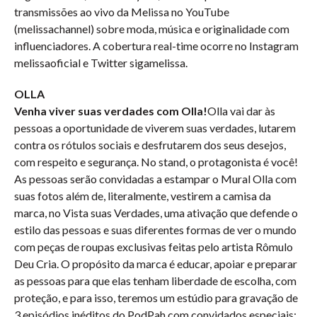
transmissões ao vivo da Melissa no YouTube
(melissachannel) sobre moda, música e originalidade com
influenciadores. A cobertura real-time ocorre no Instagram
melissaoficial e Twitter sigamelissa.
OLLA
Venha viver suas verdades com Olla!
Olla vai dar às
pessoas a oportunidade de viverem suas verdades, lutarem
contra os rótulos sociais e desfrutarem dos seus desejos,
com respeito e segurança. No stand, o protagonista é você!
As pessoas serão convidadas a estampar o Mural Olla com
suas fotos além de, literalmente, vestirem a camisa da
marca, no Vista suas Verdades, uma ativação que defende o
estilo das pessoas e suas diferentes formas de ver o mundo
com peças de roupas exclusivas feitas pelo artista Rômulo
Deu Cria. O propósito da marca é educar, apoiar e preparar
as pessoas para que elas tenham liberdade de escolha, com
proteção, e para isso, teremos um estúdio para gravação de
3 episódios inéditos do PodPah com convidados especiais: