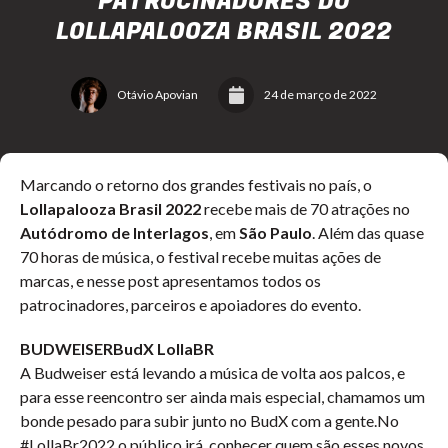
PATROCINADORES DO
LOLLAPALOOZA BRASIL 2022
Otávio Apovian
24 de março de 2022
Marcando o retorno dos grandes festivais no país, o
Lollapalooza Brasil 2022
recebe mais de 70 atrações no
Autódromo de Interlagos
, em
São Paulo
. Além das quase
70 horas de música, o festival recebe muitas ações de
marcas, e nesse post apresentamos todos os
patrocinadores, parceiros e apoiadores do evento.
BUDWEISERBudX LollaBR
A Budweiser está levando a música de volta aos palcos, e
para esse reencontro ser ainda mais especial, chamamos um
bonde pesado para subir junto no BudX com a gente.No
#LollaBr2022 o público irá conhecer quem são esses novos