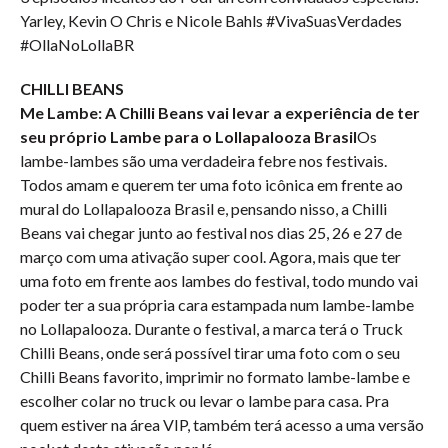
Yarley, Kevin O Chris e Nicole Bahls #VivaSuasVerdades
#OllaNoLollaBR
CHILLI BEANS
Me Lambe: A Chilli Beans vai levar a experiência de ter
seu próprio Lambe para o Lollapalooza Brasil
Os
lambe-lambes são uma verdadeira febre nos festivais.
Todos amam e querem ter uma foto icônica em frente ao
mural do Lollapalooza Brasil e, pensando nisso, a Chilli
Beans vai chegar junto ao festival nos dias 25, 26 e 27 de
março com uma ativação super cool. Agora, mais que ter
uma foto em frente aos lambes do festival, todo mundo vai
poder ter a sua própria cara estampada num lambe-lambe
no Lollapalooza. Durante o festival, a marca terá o Truck
Chilli Beans, onde será possível tirar uma foto com o seu
Chilli Beans favorito, imprimir no formato lambe-lambe e
escolher colar no truck ou levar o lambe para casa. Pra
quem estiver na área VIP, também terá acesso a uma versão