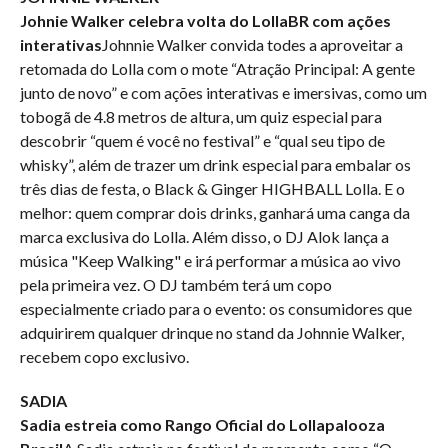
Johnie Walker celebra volta do LollaBR com ações
interativas
Johnnie Walker convida todes a aproveitar a
retomada do Lolla com o mote “Atração Principal: A gente
junto de novo” e com ações interativas e imersivas, como um
tobogã de 4.8 metros de altura, um quiz especial para
descobrir “quem é você no festival” e “qual seu tipo de
whisky”, além de trazer um drink especial para embalar os
três dias de festa, o Black & Ginger HIGHBALL Lolla. E o
melhor: quem comprar dois drinks, ganhará uma canga da
marca exclusiva do Lolla. Além disso, o DJ Alok lança a
música "Keep Walking" e irá performar a música ao vivo
pela primeira vez. O DJ também terá um copo
especialmente criado para o evento: os consumidores que
adquirirem qualquer drinque no stand da Johnnie Walker,
recebem copo exclusivo.
SADIA
Sadia estreia como Rango Oficial do Lollapalooza