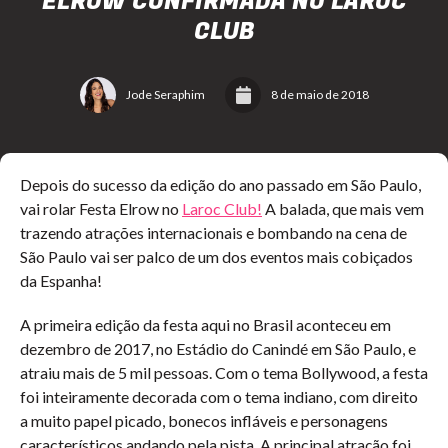
ELROW CONFIRMADA NO LAROC
CLUB
Jode Seraphim
8 de maio de 2018
Depois do sucesso da edição do ano passado em São Paulo,
vai rolar Festa Elrow no
Laroc Club!
A balada, que mais vem
trazendo atrações internacionais e bombando na cena de
São Paulo vai ser palco de um dos eventos mais cobiçados
da Espanha!
A primeira edição da festa aqui no Brasil aconteceu em
dezembro de 2017, no Estádio do Canindé em São Paulo, e
atraiu mais de 5 mil pessoas. Com o tema Bollywood, a festa
foi inteiramente decorada com o tema indiano, com direito
a muito papel picado, bonecos infláveis e personagens
característicos andando pela pista. A principal atração foi