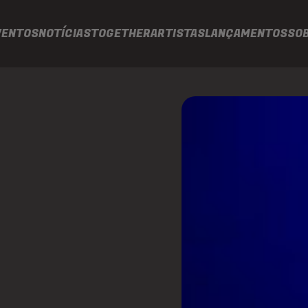
VENTOS
NOTÍCIAS
TOGETHER
ARTISTAS
LANÇAMENTOS
SO