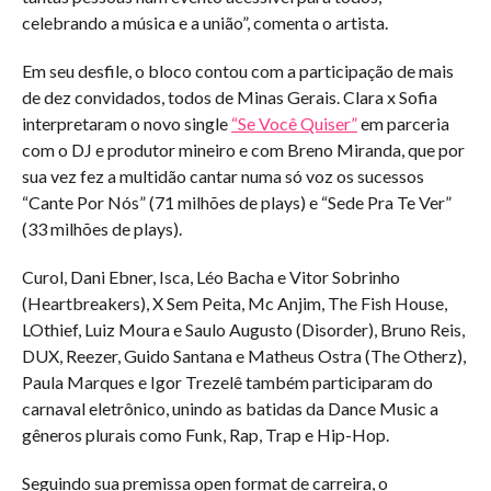
celebrando a música e a união”, comenta o artista.
Em seu desfile, o bloco contou com a participação de mais
de dez convidados, todos de Minas Gerais. Clara x Sofia
interpretaram o novo single
“Se Você Quiser”
em parceria
com o DJ e produtor mineiro e com Breno Miranda, que por
sua vez fez a multidão cantar numa só voz os sucessos
“Cante Por Nós” (71 milhões de plays) e “Sede Pra Te Ver”
(33 milhões de plays).
Curol, Dani Ebner, Isca, Léo Bacha e Vitor Sobrinho
(Heartbreakers), X Sem Peita, Mc Anjim, The Fish House,
LOthief, Luiz Moura e Saulo Augusto (Disorder), Bruno Reis,
DUX, Reezer, Guido Santana e Matheus Ostra (The Otherz),
Paula Marques e Igor Trezelê também participaram do
carnaval eletrônico, unindo as batidas da Dance Music a
gêneros plurais como Funk, Rap, Trap e Hip-Hop.
Seguindo sua premissa open format de carreira, o