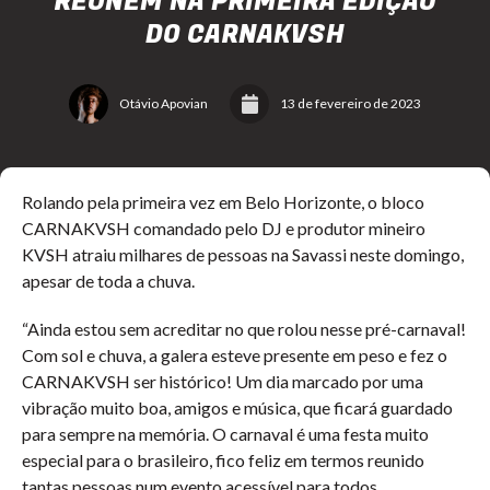
REÚNEM NA PRIMEIRA EDIÇÃO
DO CARNAKVSH
Otávio Apovian
13 de fevereiro de 2023
Rolando pela primeira vez em Belo Horizonte, o bloco
CARNAKVSH comandado pelo DJ e produtor mineiro
KVSH atraiu milhares de pessoas na Savassi neste domingo,
apesar de toda a chuva.
“Ainda estou sem acreditar no que rolou nesse pré-carnaval!
Com sol e chuva, a galera esteve presente em peso e fez o
CARNAKVSH ser histórico! Um dia marcado por uma
vibração muito boa, amigos e música, que ficará guardado
para sempre na memória. O carnaval é uma festa muito
especial para o brasileiro, fico feliz em termos reunido
tantas pessoas num evento acessível para todos,