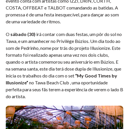
evento conta com artistas como IZZI, DRIN, CORTH,
COSTA, OFFBEAT e TALBOT comandando as batidas. A
promessa é de uma festa inesquecível, para dançar ao som
de uma variedade de ritmos.
O
sábado (30)
irá contar com duas festas, um pôr do sol no
Tawa, e um amanhecer no Privilège Búzios. Um dia todo ao
som de Pedrinho, nome por trás do projeto Illusionize. Este
formato foi realizado apenas uma vez nos dois clubs,
quando o artista comemorou seu aniversário em Búzios. E
na semana santa, este dia terá dose dupla de Illusionize, que
inicia os trabalhos do dia com o set
“My Good Times by
Illusionize”
no Tawa Beach Club , uma oportunidade
perfeita para seus fãs terem a experiência de verem o lado B
do artista.