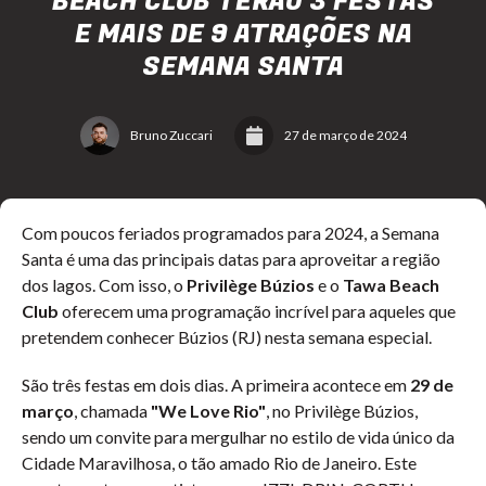
BEACH CLUB TERÃO 3 FESTAS
E MAIS DE 9 ATRAÇÕES NA
SEMANA SANTA
Bruno Zuccari
27 de março de 2024
Com poucos feriados programados para 2024, a Semana
Santa é uma das principais datas para aproveitar a região
dos lagos. Com isso, o
Privilège Búzios
e o
Tawa Beach
Club
oferecem uma programação incrível para aqueles que
pretendem conhecer Búzios (RJ) nesta semana especial.
São três festas em dois dias. A primeira acontece em
29 de
março
, chamada
"We Love Rio"
, no Privilège Búzios,
sendo um convite para mergulhar no estilo de vida único da
Cidade Maravilhosa, o tão amado Rio de Janeiro. Este