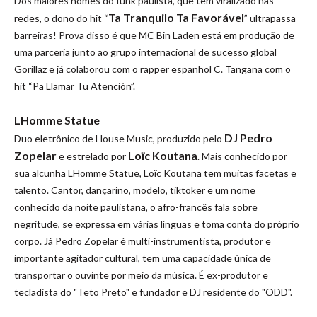
Dos maiores nomes do funk paulista, que tem viralizado nas
Ta Tranquilo Ta Favorável
redes, o dono do hit “
” ultrapassa
barreiras! Prova disso é que MC Bin Laden está em produção de
uma parceria junto ao grupo internacional de sucesso global
Gorillaz e já colaborou com o rapper espanhol C. Tangana com o
hit “Pa Llamar Tu Atención”.
LHomme Statue
DJ Pedro
Duo eletrônico de House Music, produzido pelo
Zopelar
Loïc Koutana
e estrelado por
. Mais conhecido por
sua alcunha LHomme Statue, Loïc Koutana tem muitas facetas e
talento. Cantor, dançarino, modelo, tiktoker e um nome
conhecido da noite paulistana, o afro-francês fala sobre
negritude, se expressa em várias línguas e toma conta do próprio
corpo. Já Pedro Zopelar é multi-instrumentista, produtor e
importante agitador cultural, tem uma capacidade única de
transportar o ouvinte por meio da música. É ex-produtor e
tecladista do "Teto Preto" e fundador e DJ residente do "ODD".