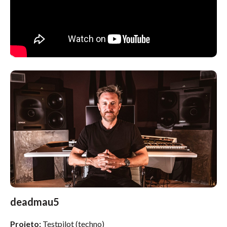
deadmau5
Projeto:
Testpilot (techno)