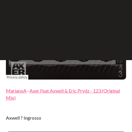
MarianoA
·
Axer Feat Axwell & Eric Prydz - 123 (Original
Mix)
Axwell ? Ingrosso