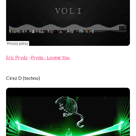
Eric Prydz
·
Pryda - Loving You
Cirez D (techno)