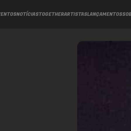
VENTOS
NOTÍCIAS
TOGETHER
ARTISTAS
LANÇAMENTOS
SO