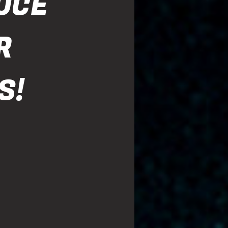
OCÊ
R
S!