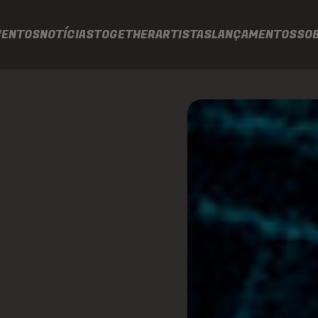
VENTOS
NOTÍCIAS
TOGETHER
ARTISTAS
LANÇAMENTOS
SO