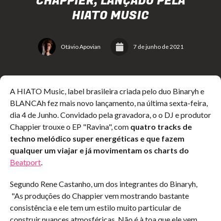
CHAPPIER, LANÇADO PELA
HIATO MUSIC
Otávio Apovian
7 de junho de 2021
A HIATO Music, label brasileira criada pelo duo Binaryh e
BLANCAh fez mais novo lançamento, na última sexta-feira,
dia 4 de Junho. Convidado pela gravadora, o o DJ e produtor
Chappier trouxe o EP "Ravina", com
quatro tracks de
techno melódico super energéticas e que fazem
qualquer um viajar e já movimentam os charts do
Beatport
.
Segundo Rene Castanho, um dos integrantes do Binaryh,
"As produções do Chappier vem mostrando bastante
consistência e ele tem um estilo muito particular de
construir nuances atmosféricas. Não é à toa que ele vem