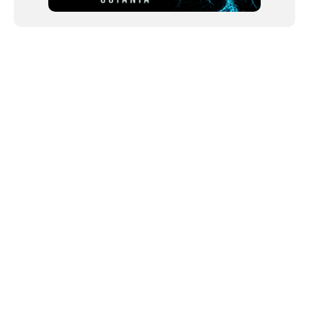
NEWSLETTER
Link copiado!
©2024 We Go Out, todos os direitos reservados. Versao 20250603.
O We Go Out e um site informativo, que publica
noticias
, novidades de
artistas
,
lancamentos
e faz divulgacao de
eventos
periodicamente atraves da