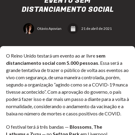
EVENTO SEM
DISTANCIAMENTO SOCIAL
Otávio Apovian
21 de abril de 2021
O Reino Unido testará um evento ao ar livre
sem
distanciamento social com 5.000 pessoas
. Essa será a
grande tentativa de trazer o público de volta aos eventos ao
vivo com segurança, de uma maneira controlada, porém,
segundo a organização “agindo como se a COVID-19 nunca
tivesse acontecido”. Com a aprovação do governo, o país
poderá fazer isso e dar mais um passo a diante para a volta à
normalidade, considerando o andamento da vacinação e a
baixa no número de mortes e casos positivos de COVID.
O festival terá á três bandas —
Blossoms
,
The
Lathums
e
Zuzu
— no
Sefton Park
em Liverpool,