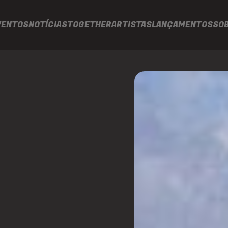
VENTOS
NOTÍCIAS
TOGETHER
ARTISTAS
LANÇAMENTOS
SO