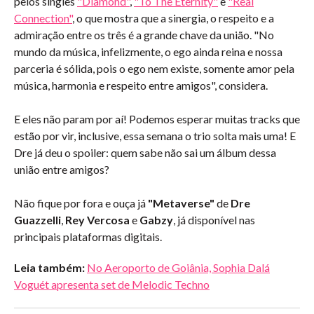
pelos singles
"Diamond"
,
"To The Eternity"
e
"Real
Connection"
, o que mostra que a sinergia, o respeito e a
admiração entre os três é a grande chave da união. "No
mundo da música, infelizmente, o ego ainda reina e nossa
parceria é sólida, pois o ego nem existe, somente amor pela
música, harmonia e respeito entre amigos", considera.
E eles não param por aí! Podemos esperar muitas tracks que
estão por vir, inclusive, essa semana o trio solta mais uma! E
Dre já deu o spoiler: quem sabe não sai um álbum dessa
união entre amigos?
Não fique por fora e ouça já
"Metaverse"
de
Dre
Guazzelli
,
Rey Vercosa
e
Gabzy
, já disponível nas
principais plataformas digitais.
Leia também:
No Aeroporto de Goiânia, Sophia Dalá
Voguét apresenta set de Melodic Techno