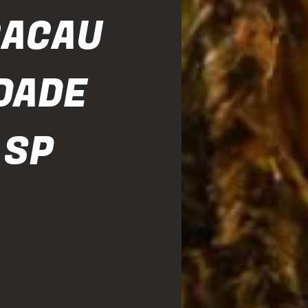
CACAU
DADE
 SP