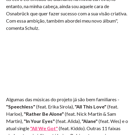
entanto, na minha cabeça, ainda sou aquele cara de
Osnabrück que quer fazer sucesso com a sua visão criativa.
Com essa ambição, também abordei meu novo álbum",
comenta Schulz.
Algumas das músicas do projeto já são bem familiares -
"Speechless"
(feat. Erika Sirola),
"All This Love"
(feat.
Harloe),
"Rather Be Alone"
(feat. Nick Martin & Sam
Martin),
"In Your Eyes"
(feat. Alida),
"Alane"
(feat. Wes) e o
atual single
"All We Got"
(feat. Kiddo). Outras 11 faixas