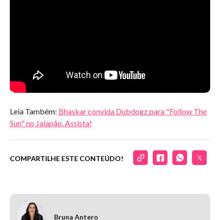
Leia Também:
Bhaskar convida Dubdogz para "Follow The
Sun" no Jalapão. Assista!
COMPARTILHE ESTE CONTEÚDO!
Bruna Antero