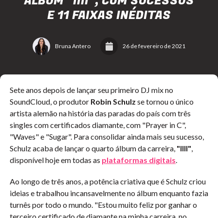
ÁLBUM “IIII”, COM SUCESSOS
E 11 FAIXAS INÉDITAS
Bruna Antero
26 de fevereiro de 2021
Sete anos depois de lançar seu primeiro DJ mix no
SoundCloud, o produtor
Robin Schulz
se tornou o único
artista alemão na história das paradas do país com três
singles com certificados diamante, com "Prayer in C",
"Waves" e "Sugar". Para consolidar ainda mais seu sucesso,
Schulz acaba de lançar o quarto álbum da carreira,
"IIII"
,
disponível hoje em todas as
plataformas digitais
.
Ao longo de três anos, a potência criativa que é Schulz criou
ideias e trabalhou incansavelmente no álbum enquanto fazia
turnês por todo o mundo. "Estou muito feliz por ganhar o
terceiro certificado de diamante na minha carreira, no