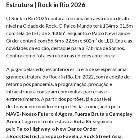
Estrutura | Rock in Rio 2026
O Rock in Rio 2026 contará com uma infraestrutura de alto
nível na Cidade do Rock. O Palco Mundo terá 104m x 31,5m
com tela de LED de 2.400m², enquanto o Palco New Dance
Order contará com 56,5m x 22,5m e 502m² de LED. Entre as
novidades da edição, destaque para a Fábrica de Sonhos.
Confira como foi a estrutura nas edições anteriores:
A julgar pelas edições anteriores, já era de se esperar uma
grande estrutura do Rock in Rio. Em 2022, com a edição de
retorno pós pandemia, a programação, produção e
infraestrutura contaram com muitas parcerias e
entretenimento. A partir dos portões, já é possível
desbravar um mundo de experiências começando pela
NAVE- Nosso Futuro é Agora
,
Fuerza Bruta
e
Gameplay
Arena
. Logo em frente estava a
Rota 85
, seguindo
pelo
Palco Highway
, o
New Dance Order
,
a
Rock District
, o
Espaço Favela
, a
Rock Street Asia
,