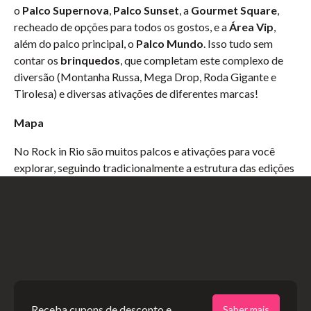
o
Palco Supernova
,
Palco Sunset
, a
Gourmet Square
,
recheado de opções para todos os gostos, e a
Área Vip
,
além do palco principal, o
Palco Mundo
. Isso tudo sem
contar os
brinquedos
, que completam este complexo de
diversão (Montanha Russa, Mega Drop, Roda Gigante e
Tirolesa) e diversas ativações de diferentes marcas!
Mapa
No Rock in Rio são muitos palcos e ativações para você
explorar, seguindo tradicionalmente a estrutura das edições
anteriores. Para você se programar melhor, confira a
estrutura no mapa da edição de 2026:
Receba cupons de desconto e
Saber mais