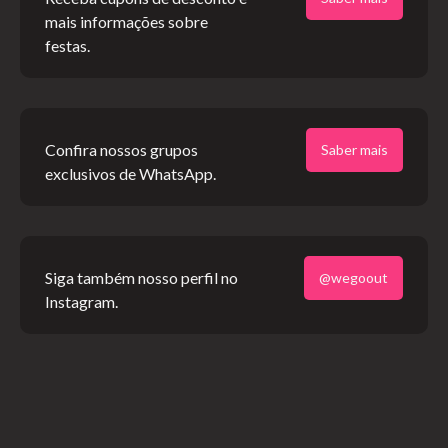
mais informações sobre
festas.
Confira nossos grupos
Saber mais
Mapa Rock in Rio 2024
exclusivos de WhatsApp.
Restaurantes
Siga também nosso perfil no
Para o Rock in Rio 2026, o Gourmet Square terá curadoria
@wegoout
Instagram.
do chef Pedro Siqueira, do restaurante Sìsì. A área de
gastronomia é sempre um dos grandes destaques do
festival. Confira como foi na edição de 2022:
Um dos grandes destaques do Rock in Rio ao longo dos
anos, a área de gastronomia do festival chegou em 2022
com novidades. Na edição do reencontro, o Gourmet