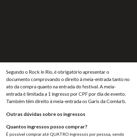
Prestação Continuada da Assistência Social da Pessoa com
Deficiência ou documento emitido pelo Instituto Nacional
do Seguro Social – INSS que ateste a aposentadoria de
acordo com os critérios estabelecidos na Lei
Complementar nº 142, de 8 de maio de 2013.
–
Acompanhante de Pessoas com
Deficiência:
Declaração da necessidade de
acompanhamento, disponível
neste link
.
Segundo o Rock in Rio, é obrigatório apresentar o
documento comprovando o direito à meia-entrada tanto no
ato da compra quanto na entrada do festival. A meia-
entrada é limitada a 1 ingresso por CPF por dia de evento.
Também têm direito à meia-entrada os Garis da Comlurb.
Outras dúvidas sobre os ingressos
Quantos ingressos posso comprar?
É possível comprar até QUATRO ingressos por pessoa, sendo