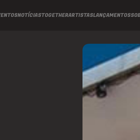
VENTOS
NOTÍCIAS
TOGETHER
ARTISTAS
LANÇAMENTOS
SO