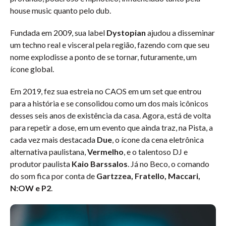
house music quanto pelo dub.
Fundada em 2009, sua label
Dystopian
ajudou a disseminar
um techno real e visceral pela região, fazendo com que seu
nome explodisse a ponto de se tornar, futuramente, um
ícone global.
Em 2019, fez sua estreia no CAOS em um set que entrou
para a história e se consolidou como um dos mais icônicos
desses seis anos de existência da casa. Agora, está de volta
para repetir a dose, em um evento que ainda traz, na Pista, a
cada vez mais destacada
Due
, o ícone da cena eletrônica
alternativa paulistana,
Vermelho
, e o talentoso DJ e
produtor paulista
Kaio Barssalos
. Já no Beco, o comando
do som fica por conta de
Gartzzea, Fratello, Maccari,
N:OW e P2
.