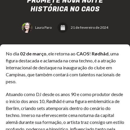
PROMETE NOVA NOITE
HISTÓRICA NO CAOS
Laura Paro
21 de fevereiro de 2024
No dia
02 de março
, ele retorna ao
CAOS
!
Rødhåd
, uma
figura destacada e aclamada na cena techno, é a atração
internacional de destaque na inauguração do clube em
Campinas, que também contará com talentos nacionais de
peso.
Atuando como DJ desde os anos 90 e como produtor desde
o início dos anos 10, Rødhåd é uma figura emblemática de
Berlim, criando sets atemporais dentro do cenário do
techno. Imerso na efervescente cena noturna da capital
alemã durante sua formação, o artista traz consigo um estilo
profundo, poderoso e hipnótico, influenciado tanto pela