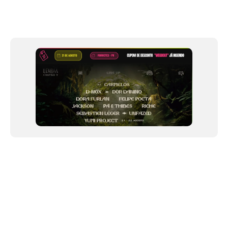
Item
1
of
12
NEWSLETTER