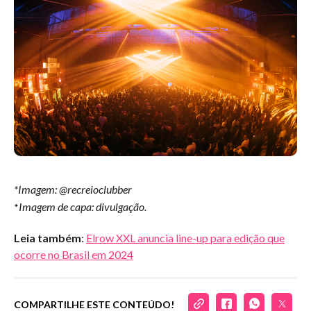
*Imagem: @recreioclubber
Imagem de capa: divulgação.
*
Leia também
:
Elrow XXL anuncia line-up para edição que
ocorre no Brasil em 2024
COMPARTILHE ESTE CONTEÚDO!