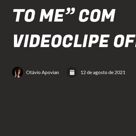
TO ME” COM
VIDEOCLIPE OF
Otávio Apovian
12 de agosto de 2021