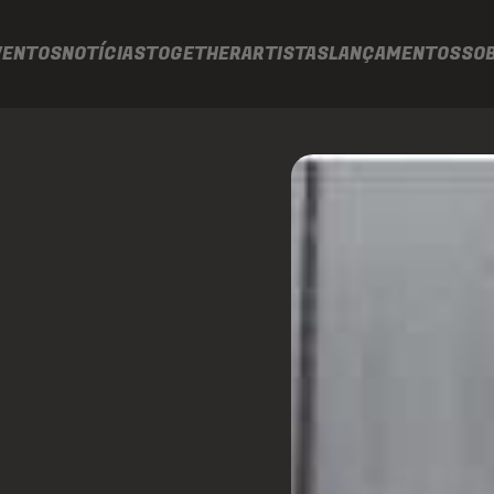
VENTOS
NOTÍCIAS
TOGETHER
ARTISTAS
LANÇAMENTOS
SO