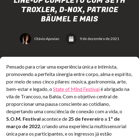
LINE-UP COMPLETO COM SETH
TROXLER, D-NOX, PATRICE
BÄUMEL E MAIS
Otávio Apovian
9 de dezembro de 2021
Pensado para criar uma experiência única e intimista,
promovendo a perfeita sinergia entre corpo, alma e espírito,
por meio de seus cinco pilares: música, gastronomia, arte,
bem-estar e legado, o
State of Mind Festival
é abrigado na
vila de Trancoso, na Bahia. Com o objetivo central de
proporcionar uma pausa consciente ao cotidiano,
despertando uma consciência de conexão com a vida, o
S.O.M. Festival
acontece de
25 de fevereiro
a
1º de
março de 2022
, criando uma experiência multissensorial
única para os participantes, e os ingressos já estão